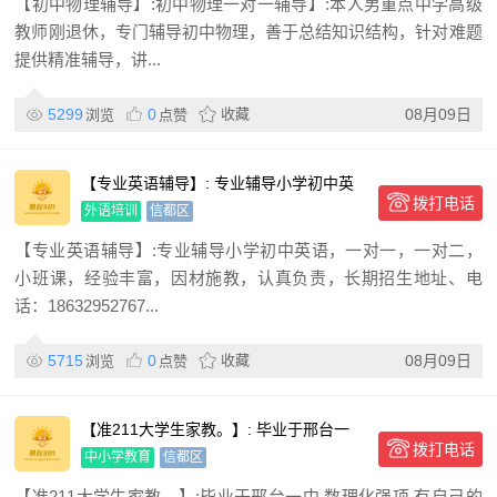
【初中物理辅导】:初中物理一对一辅导】:本人男重点中学高级
教师刚退休，专门辅导初中物理，善于总结知识结构，针对难题
提供精准辅导，讲...
5299
0
收藏
08月09日
浏览
点赞
【专业英语辅导】: 专业辅导小学初中英
拨打电话
语，一对一，一对二，小
外语培训
信都区
【专业英语辅导】:专业辅导小学初中英语，一对一，一对二，
小班课，经验丰富，因材施教，认真负责，长期招生地址、电
话：18632952767...
5715
0
收藏
08月09日
浏览
点赞
【准211大学生家教。】: 毕业于邢台一
拨打电话
中.数理化强项.有自
中小学教育
信都区
【准211大学生家教。】:毕业于邢台一中.数理化强项.有自己的