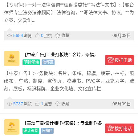
【专职律师一对一法律咨询**理诉讼委托**写法律文书】:【邢台
律师专业法务法律顾问】:法律咨询，**写法律文书、协议，**为
立案，欠款纠...
5684
0
收藏
08月09日
浏览
点赞
【中泰广告】: 业务板块：名片，条幅，
拨打电话
锦旗，绶带，袖标，喷绘
印刷/喷绘
信都区
【中泰广告】:业务板块：名片，条幅，锦旗，绶带，袖标，喷
绘布，车贴，制度，宣传页，胶装书，PVC字，亚克力字，雕
刻，展板，标识标牌、企业文化墙、文化宣传栏...
5737
1
收藏
08月09日
浏览
点赞
【美炫广告/设计/制作/安装】: 专业制作各
拨打电话
类高中低档门头，
设计策划
信都区