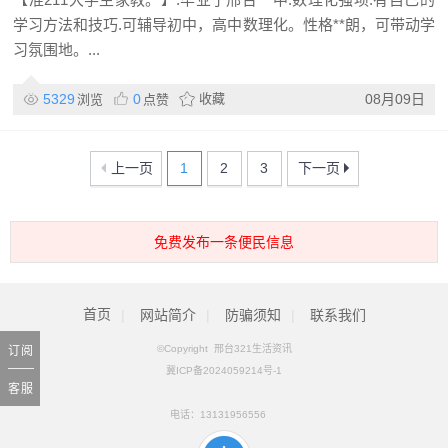
学习方法和技巧.可辅导初中，高中数理化。性格**朗，可带动学
习氛围地。...
5329
0
收藏
08月09日
浏览
点赞
上一页
1
2
3
下一页
免费发布一条便民信息
首页
|
网站简介
|
防骗须知
|
联系我们
©Copyright 邢台321生活资讯
订阅
冀ICP备2024059214号-1
客服
电话：
13131956556