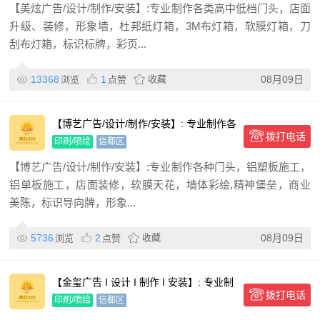
【美炫广告/设计/制作/安装】:专业制作各类高中低档门头，店面
升级、装修，形象墙，杜邦纸灯箱，3M布灯箱，软膜灯箱，刀
刮布灯箱，标识标牌，彩页...
13368
1
收藏
08月09日
浏览
点赞
【博艺广告/设计/制作/安装】: 专业制作各
拨打电话
种门头，铝塑板施
印刷/喷绘
信都区
【博艺广告/设计/制作/安装】:专业制作各种门头，铝塑板施工，
铝单板施工，店面装修，软膜天花，墙体彩绘,精神堡垒，商业
美陈，标识导向牌，形象...
5736
2
收藏
08月09日
浏览
点赞
【金玺广告 I 设计 I 制作 I 安装】: 专业制
拨打电话
作安装：
印刷/喷绘
信都区