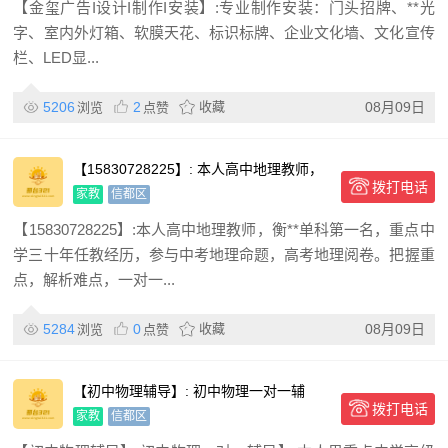
【金玺广告I设计I制作I安装】:专业制作安装：门头招牌、**光
字、室内外灯箱、软膜天花、标识标牌、企业文化墙、文化宣传
栏、LED显...
5206
2
收藏
08月09日
浏览
点赞
【15830728225】: 本人高中地理教师，
拨打电话
衡**单科第
家教
信都区
【15830728225】:本人高中地理教师，衡**单科第一名，重点中
学三十年任教经历，参与中考地理命题，高考地理阅卷。把握重
点，解析难点，一对一...
5284
0
收藏
08月09日
浏览
点赞
【初中物理辅导】: 初中物理一对一辅
拨打电话
导】: 本人男重点中学高
家教
信都区