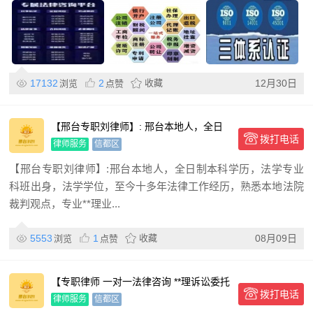
17132
2
收藏
12月30日
浏览
点赞
【邢台专职刘律师】: 邢台本地人，全日
拨打电话
制本科学历，法学专业科
律师服务
信都区
【邢台专职刘律师】:邢台本地人，全日制本科学历，法学专业
科班出身，法学学位，至今十多年法律工作经历，熟悉本地法院
裁判观点，专业**理业...
5553
1
收藏
08月09日
浏览
点赞
【专职律师 一对一法律咨询 **理诉讼委托
拨打电话
**写法律文书】
律师服务
信都区