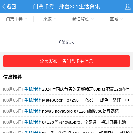
门票卡券 - 邢台321生活资讯
返回
门票卡券
来源
新旧程度
区域
0条记录
免费发布一条门票卡券信息
信息推荐
[08月05日]
手机转让
2024年国庆节买的荣耀畅玩60plas配置12g内存
➕51
[08月05日]
手机转让
Mate30por，8+256，（5g），成色非常好。电
池9
[08月05日]
手机转让
nova5 nova5pro 8+128 麒麟980处理器运
[08月05日]
手机转让
8+128华为nova5pro，全网通，换过屏幕电池，
九成新